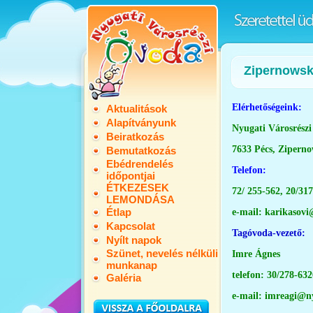
Zipernowsk
E
lérhetőségeink:
Aktualitások
Alapítványunk
Nyugati Városrész
Beiratkozás
7633 Pécs, Ziperno
Bemutatkozás
Ebédrendelés
Telefon:
időpontjai
ÉTKEZESEK
72/ 255-562, 20/31
LEMONDÁSA
Étlap
e-mail:
karikasovi
Kapcsolat
Tagóvoda-vezető:
Nyílt napok
Szünet, nevelés nélküli
Imre Ágnes
munkanap
telefon: 30/278-632
Galéria
e-mail:
imreagi@n